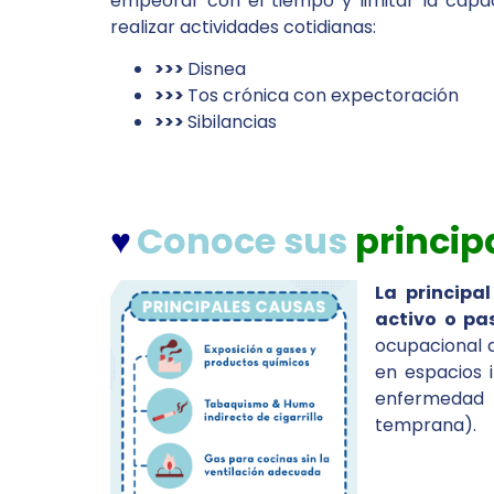
empeorar con el tiempo y limitar la capa
realizar actividades cotidianas:
>>>
Disnea
>>>
Tos crónica con expectoración
>>>
Sibilancias
♥
Conoce sus
princip
La principa
activo o pa
ocupacional a
en espacios i
enfermedad
temprana).