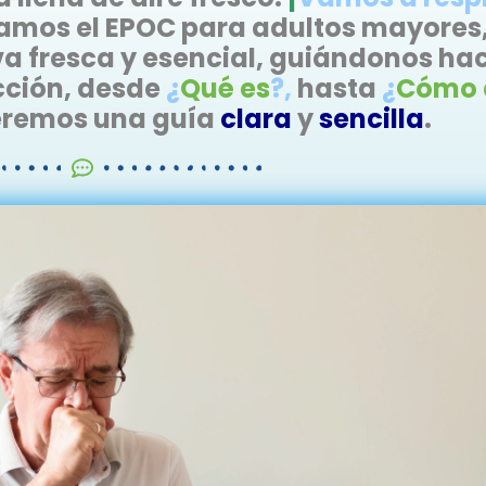
añamos el EPOC para adultos mayore
a fresca y esencial, guiándonos hac
cción,
desde
¿
Qué es
?,
hasta
¿
Cómo a
eremos una guía
clara
y
sencilla
.