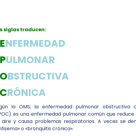
s siglas traducen:
E
NFERMEDAD
P
ULMONAR
O
BSTRUCTIVA
C
RÓNICA
gún la OMS, la enfermedad pulmonar obstructiva c
POC) es una enfermedad pulmonar común que reduce el
 aire y causa problemas respiratorios. A veces se d
nfisema» o «bronquitis crónica».