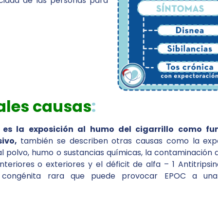
cidad de las personas para
ales causas
:
l es la exposición al humo del cigarrillo como f
sivo,
también se describen otras causas como la expo
l polvo, humo o sustancias químicas, la contaminación d
nteriores o exteriores y el déficit de alfa – 1 Antitripsi
 congénita rara que puede provocar EPOC a un