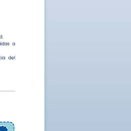
d.
idas a
ia del