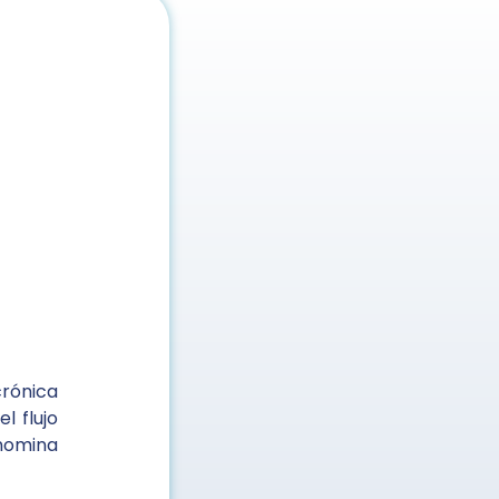
rónica
 flujo
enomina