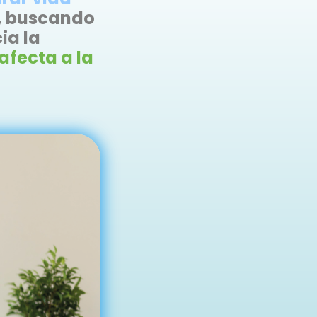
s, buscando
ia la
fecta a la