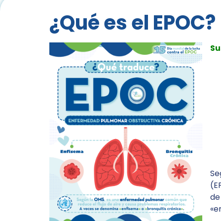
¿Qué es el EPOC?
Su
Se
(E
de
«e