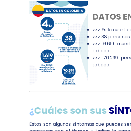
DATOS E
>>> Es la cuarta
>>> 38 personas
>>> 6.619 muer
tabaco.
>>> 70.299 pe
tabaco.
¿
Cuáles son sus
SÍN
Estos son algunos síntomas que puedes sen