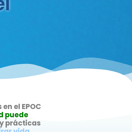
el
 en el EPOC
ad puede
y prácticas
rar vida