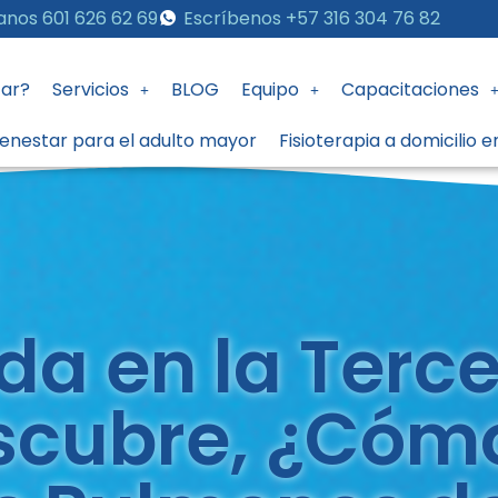
anos 601 626 62 69
Escríbenos +57 316 304 76 82
ar?
Servicios
BLOG
Equipo
Capacitaciones
ienestar para el adulto mayor
Fisioterapia a domicilio 
ida en la Terc
scubre, ¿Cóm