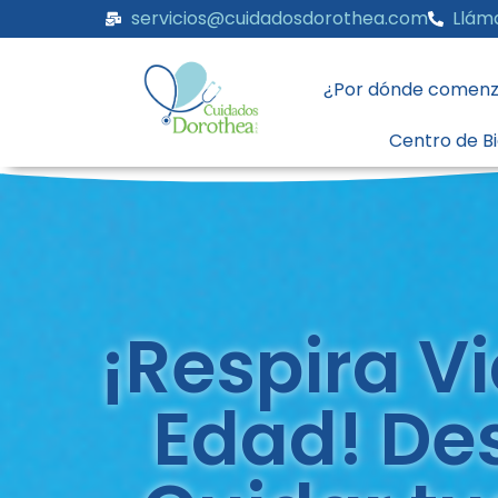
servicios@cuidadosdorothea.com
Llám
¿Por dónde comenz
Centro de B
¡Respira V
Edad! De