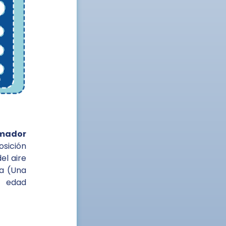
umador
sición
el aire
na (Una
a edad