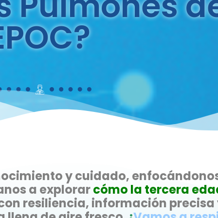
s Pulmones d
EPOC?
nocimiento y cuidado, enfocándonos
nos a explorar
cómo la tercera ed
on resiliencia, información precisa 
llena de aire fresco.
¡
Vamos a respi