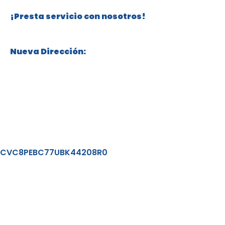
¡Presta servicio con nosotros!
+57 315 332 81 00
Nueva Dirección:
Calle 119 # 70 – 18, Niza, Bogotá, Colombia
Políticas de Protección de Datos
CVC8PEBC77UBK44208R0