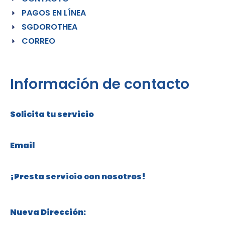
PAGOS EN LÍNEA
SGDOROTHEA
CORREO
Información de contacto
Solicita tu servicio
+57 316 304 76 82
Email
servicios@cuidadosdorothea.com
¡Presta servicio con nosotros!
+57 315 332 81 00
Nueva Dirección: