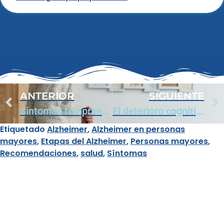
ANTERIOR
SIGUIENTE
Síntomas tempranos del Alzheimer que pueden pasar desapercibidos
El deterioro cognitivo y el riesgo de caídas en adultos mayores
Etiquetado
Alzheimer
,
Alzheimer en personas
mayores
,
Etapas del Alzheimer
,
Personas mayores
,
Recomendaciones
,
salud
,
Síntomas
¿Por qué contactarnos?