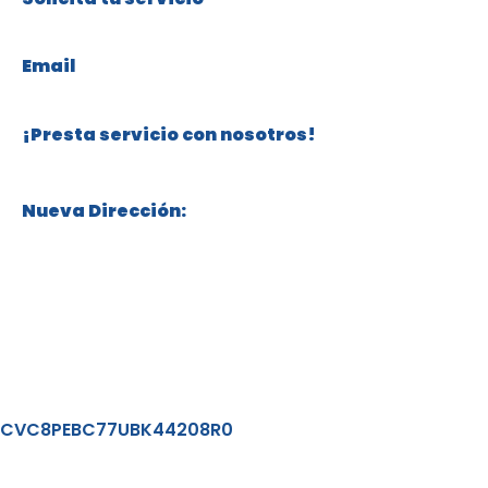
+57 316 304 76 82
Email
servicios@cuidadosdorothea.com
¡Presta servicio con nosotros!
+57 315 332 81 00
Nueva Dirección:
Calle 119 # 70 – 18, Niza, Bogotá, Colombia
Políticas de Protección de Datos
CVC8PEBC77UBK44208R0