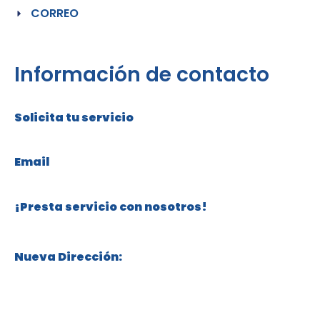
CORREO
Información de contacto
Solicita tu servicio
+57 316 304 76 82
Email
servicios@cuidadosdorothea.com
¡Presta servicio con nosotros!
+57 315 332 81 00
Nueva Dirección:
Calle 119 # 70 – 18, Niza, Bogotá, Colombia
Políticas de Protección de Datos