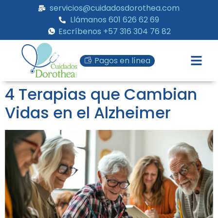
servicios@cuidadosdorothea.com
Llámanos 601 626 62 69
Escríbenos +57 316 304 76 82
Pagos en línea
4 Terapias que Cambian
Vidas en el Alzheimer