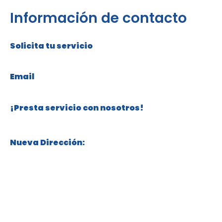
Información de contacto
Solicita tu servicio
+57 316 304 76 82
Email
servicios@cuidadosdorothea.com
¡Presta servicio con nosotros!
+57 315 332 81 00
Nueva Dirección:
Calle 119 # 70 – 18, Niza, Bogotá, Colombia
Políticas de Protección de Datos