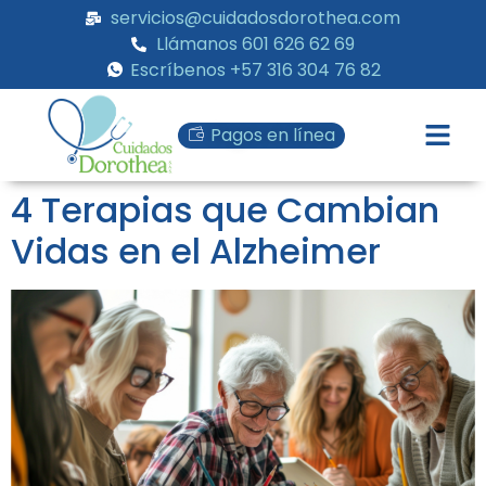
servicios@cuidadosdorothea.com
Llámanos 601 626 62 69
Escríbenos +57 316 304 76 82
Pagos en línea
4 Terapias que Cambian
Vidas en el Alzheimer