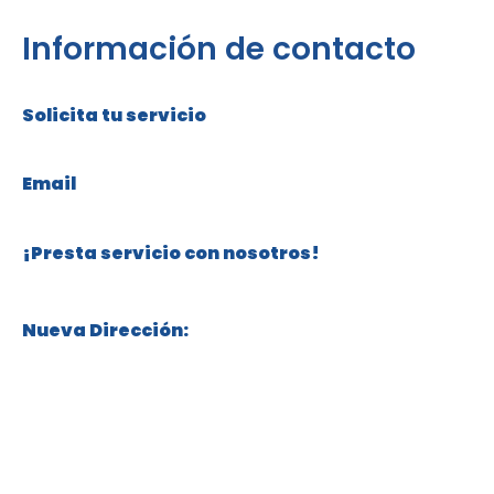
Información de contacto
Solicita tu servicio
+57 316 304 76 82
Email
servicios@cuidadosdorothea.com
¡Presta servicio con nosotros!
+57 315 332 81 00
Nueva Dirección:
Calle 119 # 70 – 18, Niza, Bogotá, Colombia
Políticas de Protección de Datos