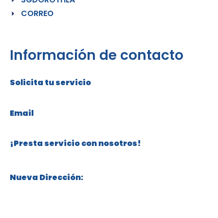
CORREO
Información de contacto
Solicita tu servicio
+57 316 304 76 82
Email
servicios@cuidadosdorothea.com
¡Presta servicio con nosotros!
+57 315 332 81 00
Nueva Dirección:
Calle 119 # 70 – 18, Niza, Bogotá, Colombia
Políticas de Protección de Datos