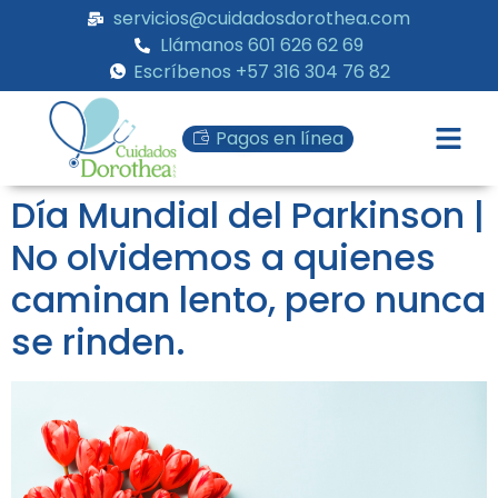
servicios@cuidadosdorothea.com
Llámanos 601 626 62 69
Escríbenos +57 316 304 76 82
Pagos en línea
Día Mundial del Parkinson |
No olvidemos a quienes
caminan lento, pero nunca
se rinden.