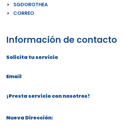
SGDOROTHEA
CORREO
Información de contacto
Solicita tu servicio
+57 316 304 76 82
Email
servicios@cuidadosdorothea.com
¡Presta servicio con nosotros!
+57 315 332 81 00
Nueva Dirección:
Calle 119 # 70 – 18, Niza, Bogotá, Colombia