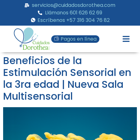
servicios@cuidadosdorothea.com
Llámanos 601 626 62 69
Escríbenos +57 316 304 76 82
Pagos en línea
Beneficios de la
Estimulación Sensorial en
la 3ra edad | Nueva Sala
Multisensorial