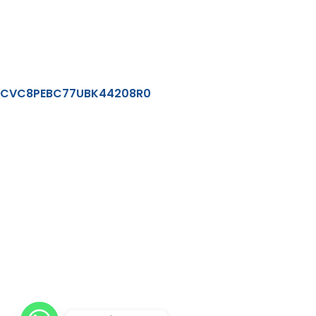
Políticas de Protección de Datos
CVC8PEBC77UBK44208R0