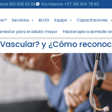
anos 601 626 62 69
Escríbenos +57 316 304 76 82
ar?
Servicios
BLOG
Equipo
Capacitaciones
ienestar para el adulto mayor
Fisioterapia a domicilio 
 Vascular? y ¿Cómo reconoc